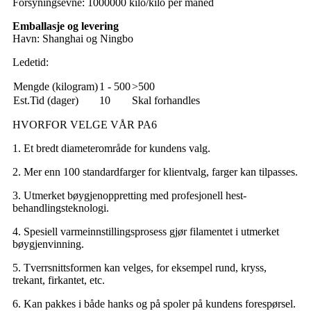
Forsyningsevne: 1000000 kilo/kilo per måned
Emballasje og levering
Havn: Shanghai og Ningbo
Ledetid:
Mengde (kilogram)
1 - 500
>500
Est.Tid (dager)
10
Skal forhandles
HVORFOR VELGE VÅR PA6
1. Et bredt diameterområde for kundens valg.
2. Mer enn 100 standardfarger for klientvalg, farger kan tilpasses.
3. Utmerket bøygjenoppretting med profesjonell hest-
behandlingsteknologi.
4. Spesiell varmeinnstillingsprosess gjør filamentet i utmerket
bøygjenvinning.
5. Tverrsnittsformen kan velges, for eksempel rund, kryss,
trekant, firkantet, etc.
6. Kan pakkes i både hanks og på spoler på kundens forespørsel
.