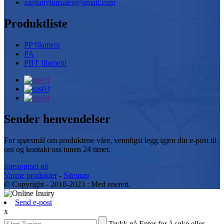
xinjianylonsales@gmail.com
Produktliste
PP filament
PA
PBT filament
Sender henvendelser
For spørsmål om produktene våre, vennligst legg igjen din e-post til
oss og kontakt oss innen 24 timer.
forespørsel nå
Varme produkter
-
Sitemap
© Copyright - 2010-2023 : Med enerett.
Send e-post
x
Trykk på Enter for å søke eller