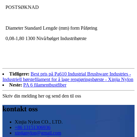
POSTSØKNAD
Diameter Standard Lengde (mm) form Påføring
0,08-1,80 1300 Nivå/bølget Industribørste
Tidligere:
Best pris på Pa610 Industrial Brushware Industries -
Industriell børstefilament for å lage rengjøringsbørste - Xinjia Nylon
Neste:
PA 6 filamentbustfiber
Skriv din melding her og send den til oss
kontakt oss
Xinjia Nylon CO., LTD.
+86 13151306936
xinjianylon@gmail.com