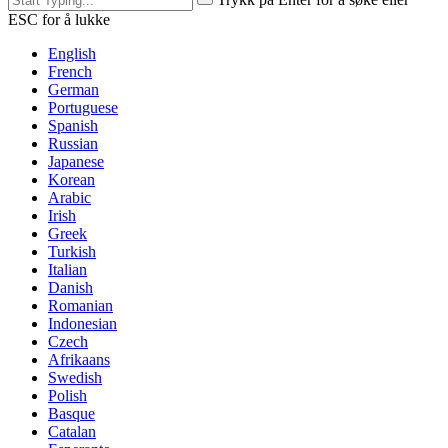
ESC for å lukke
English
French
German
Portuguese
Spanish
Russian
Japanese
Korean
Arabic
Irish
Greek
Turkish
Italian
Danish
Romanian
Indonesian
Czech
Afrikaans
Swedish
Polish
Basque
Catalan