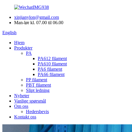
xinjianylon@gmail.com
Man-lør kl. 07.00 til 06.00
English
Hjem
Produkter
PA
PA612 filament
PA610 filament
PA6 filament
PA66 filament
PP filament
PBT filament
Slipt ledning
Nyheter
Vanlige spørsmål
Om oss
Hedersbevis
Kontakt oss