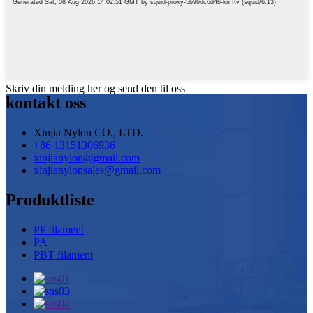
Skriv din melding her og send den til oss
kontakt oss
Xinjia Nylon CO., LTD.
+86 13151306936
xinjianylon@gmail.com
xinjianylonsales@gmail.com
Produktliste
PP filament
PA
PBT filament