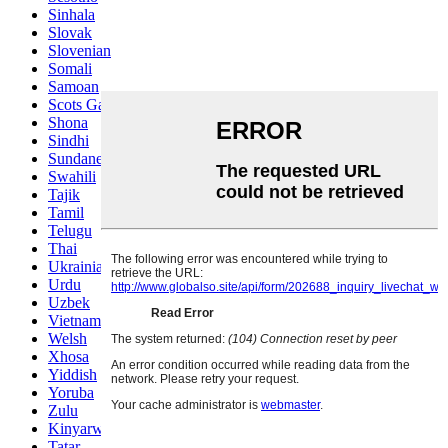
Sinhala
Slovak
Slovenian
Somali
Samoan
Scots Gaelic
Shona
Sindhi
Sundanese
Swahili
Tajik
Tamil
Telugu
Thai
Ukrainian
Urdu
Uzbek
Vietnamese
Welsh
Xhosa
Yiddish
Yoruba
Zulu
Kinyarwanda
Tatar