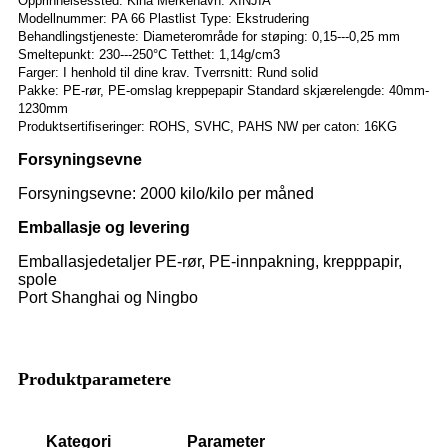
Opprinnelsessted: Kina Merkenavn: XINJIA
Modellnummer: PA 66 Plastlist Type: Ekstrudering
Behandlingstjeneste: Diameterområde for støping: 0,15---0,25 mm
Smeltepunkt: 230---250°C Tetthet: 1,14g/cm3
Farger: I henhold til dine krav. Tverrsnitt: Rund solid
Pakke: PE-rør, PE-omslag kreppepapir Standard skjærelengde: 40mm-
1230mm
Produktsertifiseringer: ROHS, SVHC, PAHS NW per caton: 16KG
Forsyningsevne
Forsyningsevne: 2000 kilo/kilo per måned
Emballasje og levering
Emballasjedetaljer PE-rør, PE-innpakning, krepppapir,
spole
Port Shanghai og Ningbo
Produktparametere
Kategori
Parameter