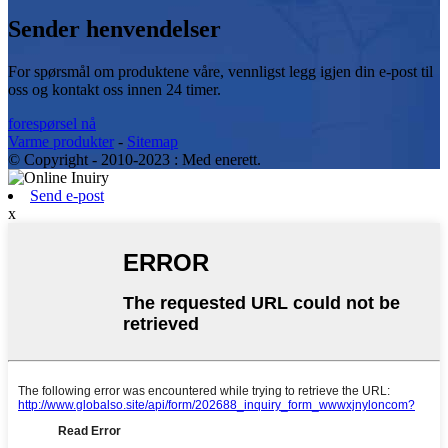
Sender henvendelser
For spørsmål om produktene våre, vennligst legg igjen din e-post til
oss og kontakt oss innen 24 timer.
forespørsel nå
Varme produkter
-
Sitemap
© Copyright - 2010-2023 : Med enerett.
Send e-post
x