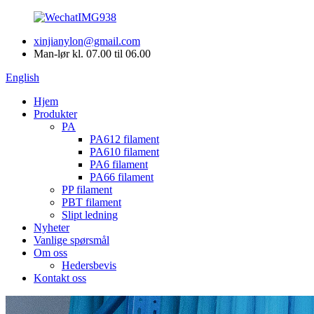
xinjianylon@gmail.com
Man-lør kl. 07.00 til 06.00
English
Hjem
Produkter
PA
PA612 filament
PA610 filament
PA6 filament
PA66 filament
PP filament
PBT filament
Slipt ledning
Nyheter
Vanlige spørsmål
Om oss
Hedersbevis
Kontakt oss