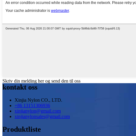
Skriv din melding her og send den til oss
kontakt oss
Xinjia Nylon CO., LTD.
+86 13151306936
xinjianylon@gmail.com
xinjianylonsales@gmail.com
Produktliste