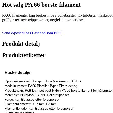
Hot salg PA 66 børste filament
PA66 filamenter kan brukes mye i bollebørster, grytebørster, flaskebørs
grillbørster, øyenvippebørster, neglelakkbørster osv.
Send e-post til oss
Last ned som PDF
Produkt detalj
Produktetiketter
Raske detaljer
Opprinnelsessted: Jiangsu, Kina Merkenavn: XINJIA
Modellnummer: PA66 Plastlist Type: Ekstrudering
Produktnavn: Rett krympet bust Nylon PA 66 børstefilament for hårbørste
Materiale: PP/nylon/PBT/PET eller tilpasset
Farge: kan tilpasses etter forespørsel
Filamentdiameter: 0,07 mm-1,8 mm
Filamentlengde: kan tilpasses etter forespørsel