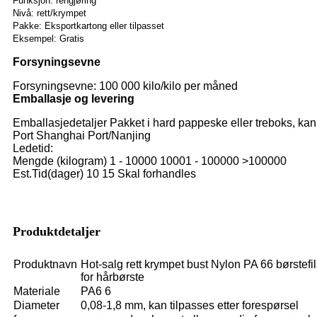
Funksjon: rengjøring
Nivå: rett/krympet
Pakke: Eksportkartong eller tilpasset
Eksempel: Gratis
Forsyningsevne
Forsyningsevne: 100 000 kilo/kilo per måned
Emballasje og levering
Emballasjedetaljer Pakket i hard pappeske eller treboks, kan 
Port Shanghai Port/Nanjing
Ledetid:
Mengde (kilogram) 1 - 10000 10001 - 100000 >100000
Est.Tid(dager) 10 15 Skal forhandles
Produktdetaljer
Produktnavn
Hot-salg rett krympet bust Nylon PA 66 børstef
for hårbørste
Materiale
PA6 6
Diameter
0,08-1,8 mm, kan tilpasses etter forespørsel