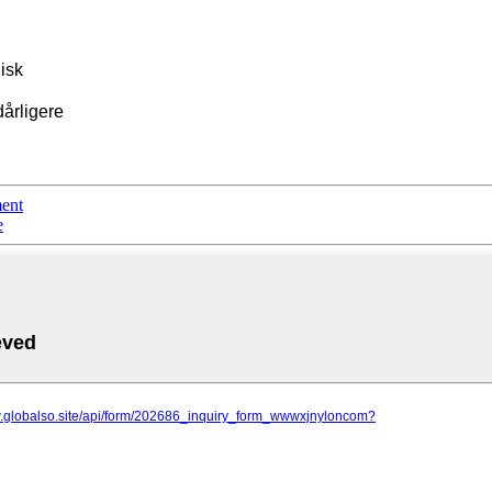
isk
årligere
ment
e