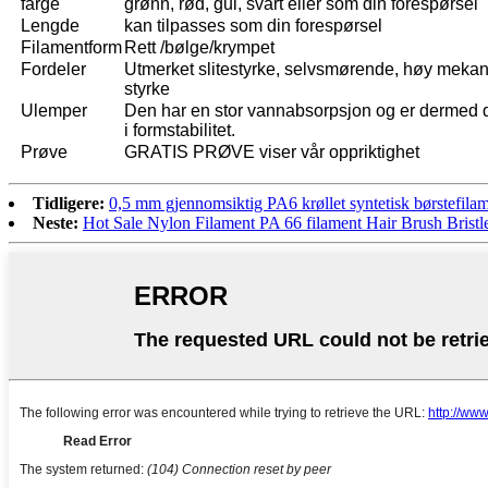
farge
grønn, rød, gul, svart eller som din forespørsel
Lengde
kan tilpasses som din forespørsel
Filamentform
Rett /bølge/krympet
Fordeler
Utmerket slitestyrke, selvsmørende, høy mekan
styrke
Ulemper
Den har en stor vannabsorpsjon og er dermed d
i formstabilitet.
Prøve
GRATIS PRØVE viser vår oppriktighet
Tidligere:
0,5 mm gjennomsiktig PA6 krøllet syntetisk børstefila
Neste:
Hot Sale Nylon Filament PA 66 filament Hair Brush Bristl