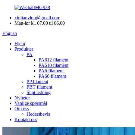
xinjianylon@gmail.com
Man-lør kl. 07.00 til 06.00
English
Hjem
Produkter
PA
PA612 filament
PA610 filament
PA6 filament
PA66 filament
PP filament
PBT filament
Slipt ledning
Nyheter
Vanlige spørsmål
Om oss
Hedersbevis
Kontakt oss