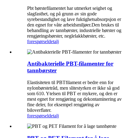
Pbt børstefilamentet har utmerket seighet og
slagfasthet, og på grunn av sin gode
syrebestandighet og lave fuktighetsabsorpsjon er
den egnet for våte arbeidsmiljøer.Den brukes til
behandling av tannbørster, industrielle børster og
rengjøringsbørster, neglelakkbørster, etc.
forespørsel
detalj
Antibakterielle PBT-filamenter for
tannbørster
Elastisiteten til PBTfilament er bedre enn for
nylonbørstetråd, men slitestyrken er ikke så god
som 610. Ytelsen til PBT er mykere, og den er
mest egnet for rengjøring og dekontaminering av
fine deler, for eksempel rengjøring av
biloverflater.
forespørsel
detalj