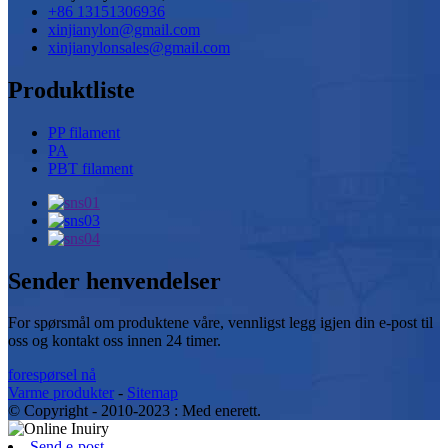
+86 13151306936
xinjianylon@gmail.com
xinjianylonsales@gmail.com
Produktliste
PP filament
PA
PBT filament
Sender henvendelser
For spørsmål om produktene våre, vennligst legg igjen din e-post til
oss og kontakt oss innen 24 timer.
forespørsel nå
Varme produkter
-
Sitemap
© Copyright - 2010-2023 : Med enerett.
Send e-post