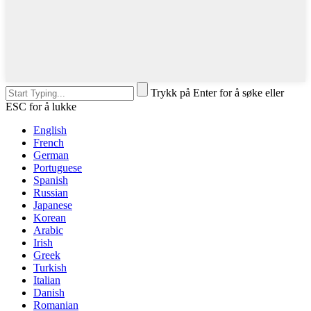
Trykk på Enter for å søke eller
ESC for å lukke
English
French
German
Portuguese
Spanish
Russian
Japanese
Korean
Arabic
Irish
Greek
Turkish
Italian
Danish
Romanian