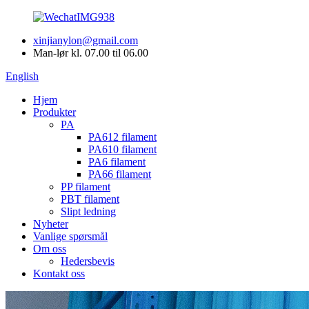
xinjianylon@gmail.com
Man-lør kl. 07.00 til 06.00
English
Hjem
Produkter
PA
PA612 filament
PA610 filament
PA6 filament
PA66 filament
PP filament
PBT filament
Slipt ledning
Nyheter
Vanlige spørsmål
Om oss
Hedersbevis
Kontakt oss