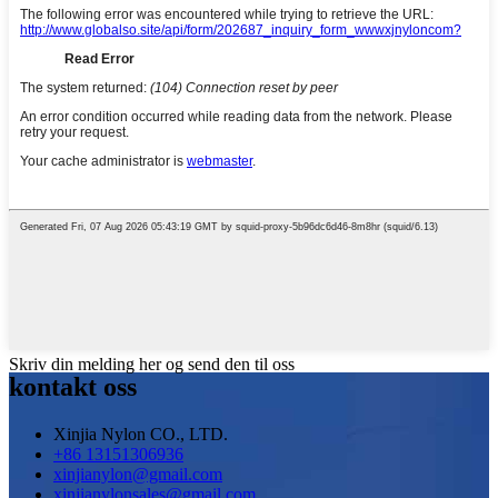
Skriv din melding her og send den til oss
kontakt oss
Xinjia Nylon CO., LTD.
+86 13151306936
xinjianylon@gmail.com
xinjianylonsales@gmail.com