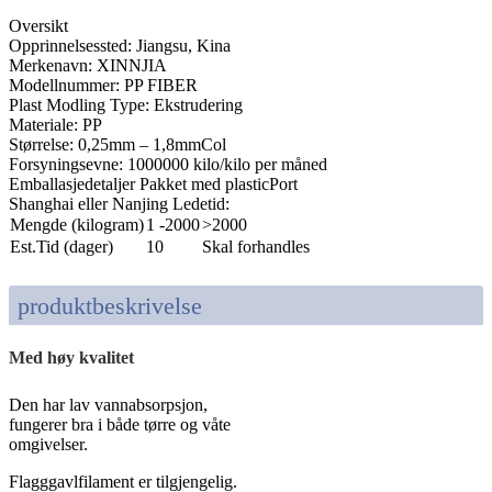
Oversikt
Opprinnelsessted: Jiangsu, Kina
Merkenavn: XINNJIA
Modellnummer: PP FIBER
Plast Modling Type: Ekstrudering
Materiale: PP
Størrelse: 0,25mm – 1,8mmCol
Forsyningsevne: 1000000 kilo/kilo per måned
Emballasjedetaljer Pakket med plasticPort
Shanghai eller Nanjing Ledetid:
Mengde (kilogram)
1 -2000
>2000
Est.Tid (dager)
10
Skal forhandles
produktbeskrivelse
Med høy kvalitet
Den har lav vannabsorpsjon,
fungerer bra i både tørre og våte
omgivelser.
Flagggavlfilament er tilgjengelig.