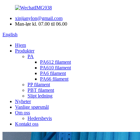
xinjianylon@gmail.com
Man-lør kl. 07.00 til 06.00
English
Hjem
Produkter
PA
PA612 filament
PA610 filament
PA6 filament
PA66 filament
PP filament
PBT filament
Slipt ledning
Nyheter
Vanlige spørsmål
Om oss
Hedersbevis
Kontakt oss