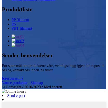
Produktliste
PP filament
PA
PBT filament
Sender henvendelser
For spørsmål om produktene våre, vennligst legg igjen din e-post til
oss og kontakt oss innen 24 timer.
forespørsel nå
Varme produkter
-
Sitemap
© Copyright - 2010-2023 : Med enerett.
Send e-post
x