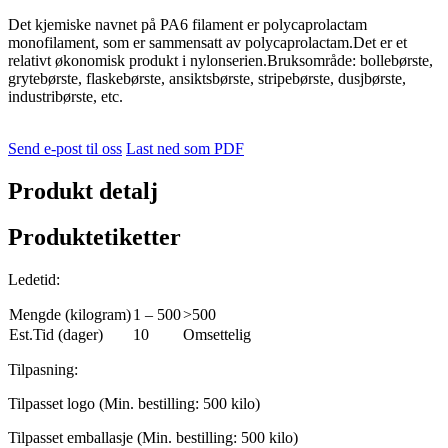
Det kjemiske navnet på PA6 filament er polycaprolactam
monofilament, som er sammensatt av polycaprolactam.Det er et
relativt økonomisk produkt i nylonserien.Bruksområde: bollebørste,
grytebørste, flaskebørste, ansiktsbørste, stripebørste, dusjbørste,
industribørste, etc.
Send e-post til oss
Last ned som PDF
Produkt detalj
Produktetiketter
Ledetid:
Mengde (kilogram)
1 – 500
>500
Est.Tid (dager)
10
Omsettelig
Tilpasning:
Tilpasset logo (Min. bestilling: 500 kilo)
Tilpasset emballasje (Min. bestilling: 500 kilo)